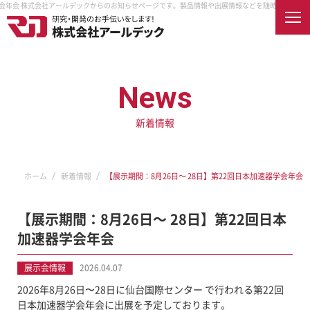
器学会年会 株式会社アールデックからのお知らせページです。製品情報や出展情報などを随時配信します
English
News
新着情報
ホーム
会社案内
企業情報
企業理念
製品紹介
ホーム
新着情報
【展示期間：8月26日～ 28日】第22回日本加速器学会年会
取扱メーカー
納入先
アクセス
【展示期間：8月26日～ 28日】第22回日本
オンラインショップ
加速器学会年会
採用情報
展示会情報
2026.04.07
RDECを知る
真空とは
2026年8月26日〜28日に仙台国際センター で行われる第22回
RDECで働く
日本加速器学会年会に出展を予定しております。