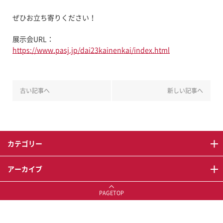
FAQ
新着情報
募集要項
ぜひお立ち寄りください！
展示会URL：
https://www.pasj.jp/dai23kainenkai/index.html
お問い合わせ
古い記事へ
新しい記事へ
カテゴリー
アーカイブ
PAGETOP