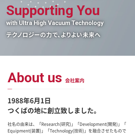
FAQ
Supporting You
新着情報
募集要項
with Ultra High Vacuum Technology
テ
ク
ノ
ロ
ジ
ー
の
力
で
、
よ
り
よ
い
未
来へ
お問い合わせ
About us
会社案内
1988年6月1日
つくばの地に創立致しました。
社名の由来は、「Research(研究)」「Development(開発)」「
Equipment(装置)」「Technology(技術)」を融合させたもので