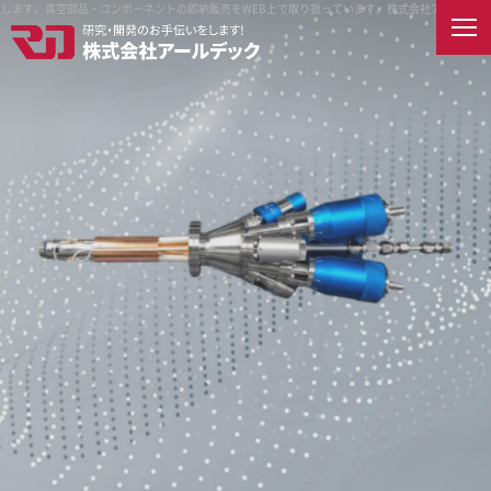
す。真空部品・コンポーネントの即納販売をWEB上で取り扱っています。
株式会社アールデックでは
English
ホーム
会社案内
企業情報
企業理念
製品紹介
取扱メーカー
納入先
アクセス
オンラインショップ
採用情報
RDECを知る
真空とは
RDECで働く