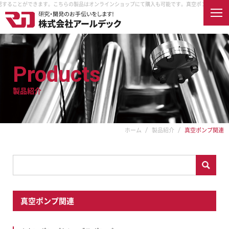
認することができます。こちらの製品はオンラインショップにて購入も可能です。
真空ポンプ関連 製
English
Products
製品紹介
ホーム
会社案内
企業情報
企業理念
製品紹介
ホーム
製品紹介
真空ポンプ関連
取扱メーカー
納入先
アクセス
オンラインショップ
採用情報
真空ポンプ関連
RDECを知る
真空とは
RDECで働く