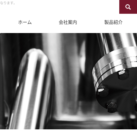
になります。
ホーム
会社案内
製品紹介
企業情報
RDECを知る
企業
RD
取扱メーカー
FAQ
納入
募集
アクセス