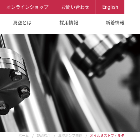
オンラインショップ
お問い合わせ
English
真空とは
採用情報
新着情報
理念
ECで働く
先
要項
ホーム
製品紹介
真空ポンプ関連
オイルミストフィルタ