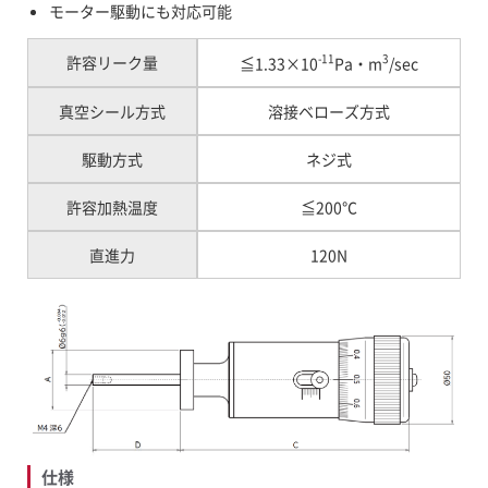
モーター駆動にも対応可能
-11
3
許容リーク量
≦1.33×10
Pa・m
/sec
真空シール方式
溶接ベローズ方式
駆動方式
ネジ式
許容加熱温度
≦200℃
直進力
120N
仕様