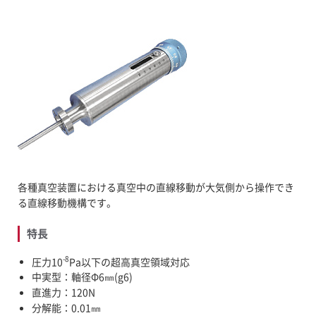
FAQ
新着情報
募集要項
お問い合わせ
各種真空装置における真空中の直線移動が大気側から操作でき
る直線移動機構です。
特長
-8
圧力10
Pa以下の超高真空領域対応
中実型：軸径Φ6㎜(g6)
直進力：120N
分解能：0.01㎜