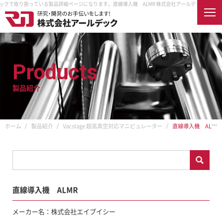
デックで取り扱っている製品詳細ページになります。
直線導入機 ALMR 株式会社アールデックで取
English
Products
製品紹介
ホーム
会社案内
企業情報
企業理念
製品紹介
ホーム
製品紹介
Vacstage 超高真空対応マニピュレーター
直線導入機 ALMR
取扱メーカー
納入先
アクセス
オンラインショップ
採用情報
直線導入機 ALMR
RDECを知る
真空とは
RDECで働く
メーカー名：株式会社エイブイシー