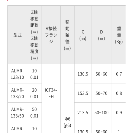
Z軸
移動
移
距離
A接続
動
重
(㎜)
C
D
型式
フラン
軸
量
Z軸
(㎜)
(㎜)
ジ
径
(Kg)
移動
(㎜)
精度
(㎜)
ALMR-
10
130.5
50~60
0.7
133/10
0.01
ALMR-
20
ICF34-
153.5
50~70
0.8
133/20
0.01
FH
ALMR-
50
213.5
50~100
0.9
133/50
0.01
Φ6
(g6)
ALMR-
10
130.5
50~60
1