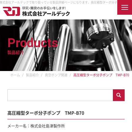
0 株式会社アールデックで取り扱っている製品詳細ページになります。
高圧縮型ターボ分子ポンプ TMP
English
Products
製品紹介
ホーム
会社案内
企業情報
企業理念
製品紹介
ホーム
製品紹介
真空ポンプ関連
高圧縮型ターボ分子ポンプ TMP-B70
取扱メーカー
納入先
アクセス
オンラインショップ
採用情報
高圧縮型ターボ分子ポンプ TMP-B70
RDECを知る
真空とは
RDECで働く
メーカー名：株式会社島津製作所