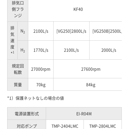
排気口
側フラ
KF40
ンジ
排
N
2100L/s
[VG250]2800L/s
[VG250B]2500L/s
2
気
速
度
H
1770L/s
2100L/s
2000L/s
2
1
*
規定回
27000rpm
27600rpm
転数
質量
70kg
84kg
*1）保護ネットなしの場合の値
電源装置形式
EI-R04M
対応ポンプ
TMP-2404LMC
TMP-2804LMC