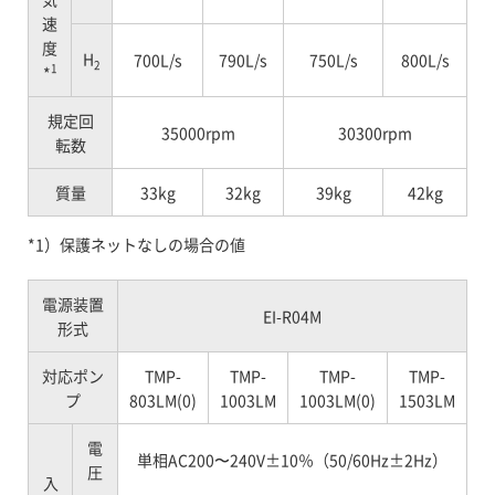
速
度
H
700L/s
790L/s
750L/s
800L/s
2
1
*
規定回
35000rpm
30300rpm
転数
質量
33kg
32kg
39kg
42kg
*1）保護ネットなしの場合の値
電源装置
EI-R04M
形式
対応ポン
TMP-
TMP-
TMP-
TMP-
プ
803LM(0)
1003LM
1003LM(0)
1503LM
電
単相AC200〜240V±10％（50/60Hz±2Hz）
圧
入