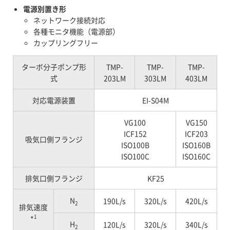
電源別置き形
ネットワーク接続対応
各種モニタ機能（電源部）
カップリングフリー
ターボ分子ポンプ形
TMP-
TMP-
TMP-
式
203LM
303LM
403LM
対応電源装置
EI-S04M
VG100
VG150
ICF152
ICF203
吸気口側フランジ
ISO100B
ISO160B
ISO100C
ISO160C
排気口側フランジ
KF25
N
190L/s
320L/s
420L/s
2
排気速度
1
*
H
120L/s
320L/s
340L/s
2