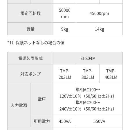
50000
規定回転数
45000rpm
rpm
質量
9kg
14kg
*1）保護ネットなしの場合の値
電源装置形式
EI-S04M
TMP-
TMP-
TMP-
対応ポンプ
203LM
303LM
403LM
単相AC100〜
120V±10％（50/60Hz±2Hz）
電圧
単相AC200〜
入力電源
240V±10％（50/60Hz±2Hz）
所用電力
450VA
550VA