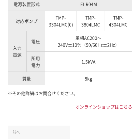
電源装置形式
EI-R04M
TMP-
TMP-
TMP-
対応ポンプ
3304LMC(0)
3804LMC
4304LMC
単相AC200〜
電圧
240V±10％（50/60Hz±2Hz）
入力
電源
所用
1.5kVA
電力
質量
8kg
※その他詳細はお問合せください。
オンラインショップはこちら
前へ