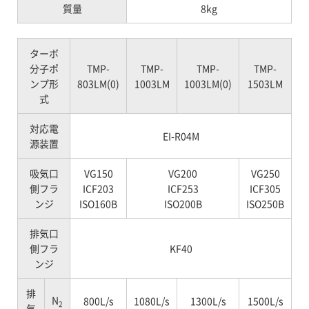
質量
8kg
ターボ
分子ポ
TMP-
TMP-
TMP-
TMP-
ンプ形
803LM(0)
1003LM
1003LM(0)
1503LM
式
対応電
EI-R04M
源装置
吸気口
VG150
VG200
VG250
側フラ
ICF203
ICF253
ICF305
ンジ
ISO160B
ISO200B
ISO250B
排気口
側フラ
KF40
ンジ
排
N
800L/s
1080L/s
1300L/s
1500L/s
2
気