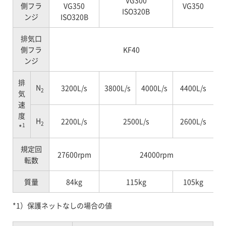
VG300
側フラ
VG350
VG350
ISO320B
ンジ
ISO320B
排気口
側フラ
KF40
ンジ
排
N
3200L/s
3800L/s
4000L/s
4400L/s
2
気
速
度
H
2200L/s
2500L/s
2600L/s
2
1
*
規定回
27600rpm
24000rpm
転数
質量
84kg
115kg
105kg
*1）保護ネットなしの場合の値