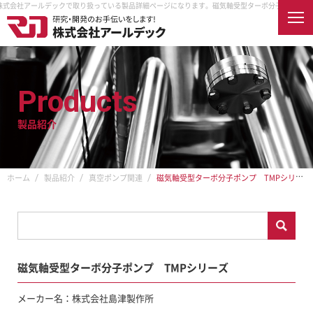
式会社アールデックで取り扱っている製品詳細ページになります。
磁気軸受型ターボ分子ポンプ TM
English
Products
製品紹介
ホーム
会社案内
企業情報
企業理念
製品紹介
ホーム
製品紹介
真空ポンプ関連
磁気軸受型ターボ分子ポンプ TMPシリーズ
取扱メーカー
納入先
アクセス
オンラインショップ
採用情報
磁気軸受型ターボ分子ポンプ TMPシリーズ
RDECを知る
真空とは
RDECで働く
メーカー名：株式会社島津製作所