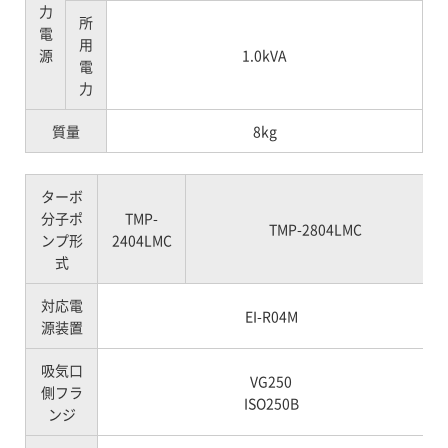
力
所
電
用
源
1.0kVA
電
力
質量
8kg
ターボ
分子ポ
TMP-
TMP-2804LMC
ンプ形
2404LMC
式
対応電
EI-R04M
源装置
吸気口
VG250
側フラ
ISO250B
ンジ