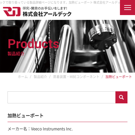
ックで取り扱っている製品詳細ページになります。
加熱ビューポート 株式会社アールデックで取り
English
Products
製品紹介
ホーム
会社案内
企業情報
企業理念
製品紹介
ホーム
製品紹介
蒸着装置・MBEコンポーネント
加熱ビューポート
取扱メーカー
納入先
アクセス
オンラインショップ
採用情報
加熱ビューポート
RDECを知る
真空とは
RDECで働く
メーカー名：Veeco Instruments Inc.