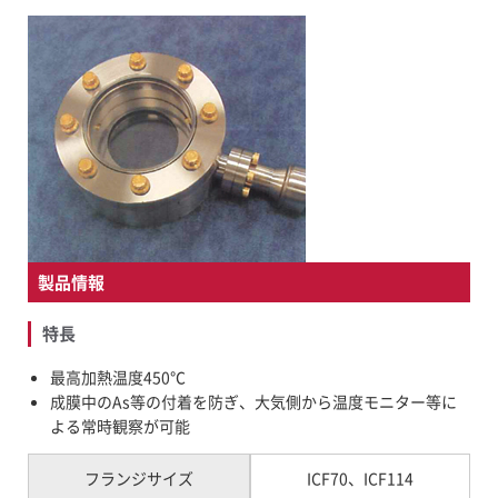
FAQ
新着情報
募集要項
お問い合わせ
製品情報
特長
最高加熱温度450℃
成膜中のAs等の付着を防ぎ、大気側から温度モニター等に
よる常時観察が可能
フランジサイズ
ICF70、ICF114