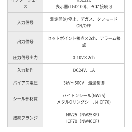
ス
表示器(TGD100)、PCに接続可
測定開始/停止、デガス、タフモード
入力信号
ON/OFF
セットポイント接点×2ch、アラーム接
出力信号
点
圧力信号出力
0-10V×2ch
入力動作
DC24V、1A
バイアス電圧
3kV〜500V 最適制御
バイトンシール(NW25)
シール部材質
メタルOリングシール(ICF70)
NW25（NW25KF）
接続フランジ
ICF70（NW40CF）