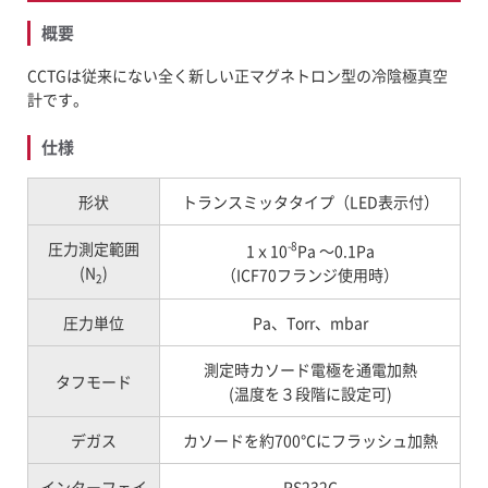
概要
CCTGは従来にない全く新しい正マグネトロン型の冷陰極真空
計です。
仕様
形状
トランスミッタタイプ（LED表示付）
圧力測定範囲
-8
1ｘ10
Pa ～0.1Pa
(N
)
（ICF70フランジ使用時）
2
圧力単位
Pa、Torr、mbar
測定時カソード電極を通電加熱
タフモード
(温度を３段階に設定可)
デガス
カソードを約700℃にフラッシュ加熱
インターフェイ
RS232C