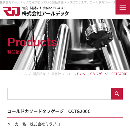
C 株式会社アールデックで取り扱っている製品詳細ページになります。
コールドカソードタフゲージ C
English
Products
製品紹介
ホーム
会社案内
企業情報
企業理念
製品紹介
ホーム
製品紹介
真空計
コールドカソードタフゲージ CCTG200C
取扱メーカー
納入先
アクセス
オンラインショップ
採用情報
コールドカソードタフゲージ CCTG200C
RDECを知る
真空とは
RDECで働く
メーカー名：株式会社ミラプロ