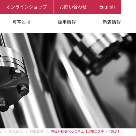
オンラインショップ
お問い合わせ
English
真空とは
採用情報
新着情報
理念
ECで働く
先
要項
ム
製品紹介
CVD装置
液体材料気化システム【堀場エステック製品】