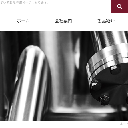
っている製品詳細ページになります。
ホーム
会社案内
製品紹介
企業情報
RDECを知る
企業
RD
取扱メーカー
FAQ
納入
募集
アクセス
ホー