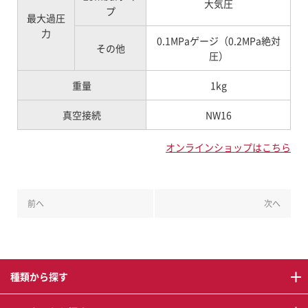
大気圧
プ
最大過圧
力
0.1MPaゲージ（0.2MPa絶対
その他
圧）
重量
1kg
真空接続
NW16
オンラインショップはこちら
前へ
次へ
種類から探す