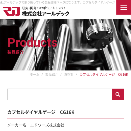
式会社アールデックで取り扱っている製品詳細ページになります。
カプセルダイヤルゲージ CG16K 
English
Products
製品紹介
ホーム
会社案内
企業情報
企業理念
製品紹介
ホーム
製品紹介
真空計
カプセルダイヤルゲージ CG16K
取扱メーカー
納入先
アクセス
オンラインショップ
採用情報
カプセルダイヤルゲージ CG16K
RDECを知る
真空とは
RDECで働く
メーカー名：エドワーズ株式会社