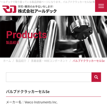
アールデックで取り扱っている製品詳細ページになります。
バルブドクラッカーセルSe 株式会社ア
English
Products
製品紹介
ホーム
会社案内
企業情報
企業理念
製品紹介
ホーム
製品紹介
蒸着装置・MBEコンポーネント
バルブドクラッカーセルSe
取扱メーカー
納入先
アクセス
オンラインショップ
採用情報
バルブドクラッカーセルSe
RDECを知る
真空とは
RDECで働く
メーカー名：Veeco Instruments Inc.