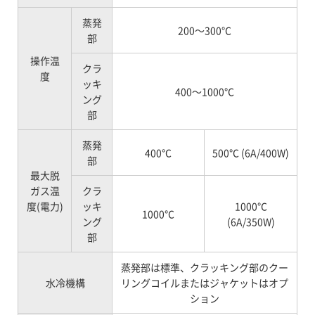
蒸発
200～300℃
部
操作温
クラ
度
ッキ
400～1000℃
ング
部
蒸発
400℃
500℃ (6A/400W)
部
最大脱
ガス温
クラ
度(電力)
ッキ
1000℃
1000℃
ング
(6A/350W)
部
蒸発部は標準、クラッキング部のクー
水冷機構
リングコイルまたはジャケットはオプ
ション