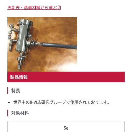
FAQ
周期表・蒸着材料から選ぶ
新着情報
募集要項
お問い合わせ
製品情報
特長
世界中のII-VI族研究グループで使用されております。
対象材料
Se